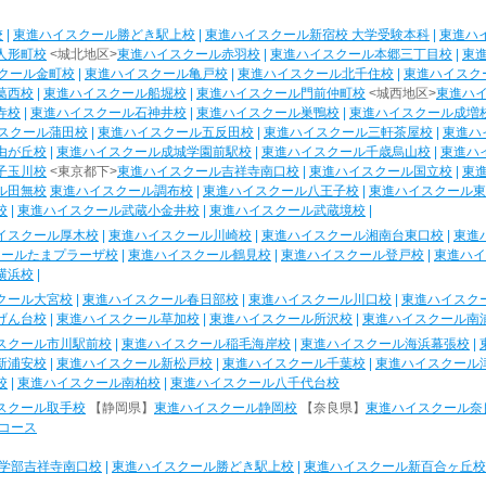
校
|
東進ハイスクール勝どき駅上校
|
東進ハイスクール新宿校 大学受験本科
|
東進ハ
人形町校
<城北地区>
東進ハイスクール赤羽校
|
東進ハイスクール本郷三丁目校
|
東
クール金町校
|
東進ハイスクール亀戸校
|
東進ハイスクール北千住校
|
東進ハイスク
葛西校
|
東進ハイスクール船堀校
|
東進ハイスクール門前仲町校
<城西地区>
東進ハ
寺校
|
東進ハイスクール石神井校
|
東進ハイスクール巣鴨校
|
東進ハイスクール成増
スクール蒲田校
|
東進ハイスクール五反田校
|
東進ハイスクール三軒茶屋校
|
東進ハ
由が丘校
|
東進ハイスクール成城学園前駅校
|
東進ハイスクール千歳烏山校
|
東進ハ
子玉川校
<東京都下>
東進ハイスクール吉祥寺南口校
|
東進ハイスクール国立校
|
東
ル田無校
東進ハイスクール調布校
|
東進ハイスクール八王子校
|
東進ハイスクール東
校
|
東進ハイスクール武蔵小金井校
|
東進ハイスクール武蔵境校
|
イスクール厚木校
|
東進ハイスクール川崎校
|
東進ハイスクール湘南台東口校
|
東進
クールたまプラーザ校
|
東進ハイスクール鶴見校
|
東進ハイスクール登戸校
|
東進ハイ
横浜校
|
クール大宮校
|
東進ハイスクール春日部校
|
東進ハイスクール川口校
|
東進ハイスク
げん台校
|
東進ハイスクール草加校
|
東進ハイスクール所沢校
|
東進ハイスクール南
スクール市川駅前校
|
東進ハイスクール稲毛海岸校
|
東進ハイスクール海浜幕張校
|
新浦安校
|
東進ハイスクール新松戸校
|
東進ハイスクール千葉校
|
東進ハイスクール
校
|
東進ハイスクール南柏校
|
東進ハイスクール八千代台校
スクール取手校
【静岡県】
東進ハイスクール静岡校
【奈良県】
東進ハイスクール奈
コース
学部吉祥寺南口校
|
東進ハイスクール勝どき駅上校
|
東進ハイスクール新百合ヶ丘校