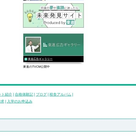
東進広告ギャラリー
東進のTVCM公開中
ント紹介
|
合格体験記
|
ブログ
|
校舎アルバム
|
請求
|
入学のお申込み