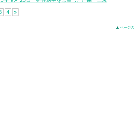
025年 9月 25日 担任助手を志望した理由 三坂
3
4
»
事
ページ