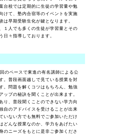
葉台校では定期的に生徒の学習量や勉
向けて、塾内合宿等のイベントを実施
験は早期受験生化が鍵となります。
、１人でも多くの生徒が学習量とその
う日々指導しております。
1回のペースで東進の有名講師による公
す。普段画面越しで見ている授業を対
す。問題を解くコツはもちろん、勉強
アップの秘訣を聞くことが出来ます。
あり、普段聞くことのできない学力向
独自のアドバイスを受けることが出来
ていない方でも無料でご参加いただけ
はどんな授業なのか、学力をあげたい
身のニーズをもとに是非ご参加くださ