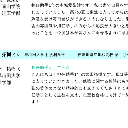
担任助手1年の本城愛梨沙です。私は家で自習を
しまっていました。高2の夏に東進に入ってからは
刺激を受け毎日登校ができるようになりました。
舎の雰囲気や担任助手の方からの応援が大きいと
ったことを、今度は私が皆さんに返せるように頑
 拓樹
くん 早稲田大学 社会科学部
神奈川県立川和高校 卒 サ
担任助手として一言
こんにちは！担任助手1年の武田拓樹です。私は
に支えていただきました。勉強に関する相談はも
強の箸休めとなり精神的にも支えてくださりとて
任助手として生徒を支え、志望校合格に向けて一
す！