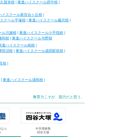
久留米校
|
東進ハイスクール府中校
|
ハイスクール新百合ヶ丘校
|
スクール平塚校
|
東進ハイスクール藤沢校
|
ール川越校
|
東進ハイスクール小手指校
|
浦和校
|
東進ハイスクール与野校
東進ハイスクール柏校
|
津田沼校
|
東進ハイスクール成田駅前校
|
良校
|
|
東進ハイスクール浦和校
|
教育力こそが、国力だと思う。
抜なら
中学受験塾
塾
四谷大塚