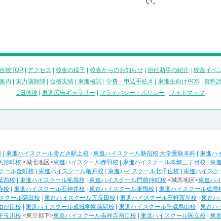
い。
台校TOP
|
アクセス
|
校舎の様子
|
校舎からのお知らせ
|
担任助手の紹介
|
校舎イベ
案内
|
実力講師陣
|
合格実績
|
東進模試
|
学費・申込手続き
|
東進生向けPOS
|
資料
1日体験
|
東進広告ギャラリー
|
プライバシー・ポリシー
|
サイトマップ
校
|
東進ハイスクール勝どき駅上校
|
東進ハイスクール新宿校 大学受験本科
|
東進ハ
人形町校
<城北地区>
東進ハイスクール赤羽校
|
東進ハイスクール本郷三丁目校
|
東
クール金町校
|
東進ハイスクール亀戸校
|
東進ハイスクール北千住校
|
東進ハイスク
葛西校
|
東進ハイスクール船堀校
|
東進ハイスクール門前仲町校
<城西地区>
東進ハ
寺校
|
東進ハイスクール石神井校
|
東進ハイスクール巣鴨校
|
東進ハイスクール成増
スクール蒲田校
|
東進ハイスクール五反田校
|
東進ハイスクール三軒茶屋校
|
東進ハ
由が丘校
|
東進ハイスクール成城学園前駅校
|
東進ハイスクール千歳烏山校
|
東進ハ
子玉川校
<東京都下>
東進ハイスクール吉祥寺南口校
|
東進ハイスクール国立校
|
東