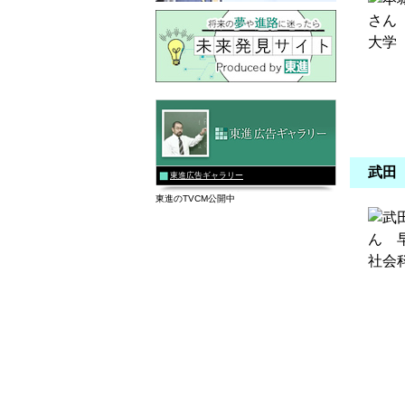
武田
東進広告ギャラリー
東進のTVCM公開中