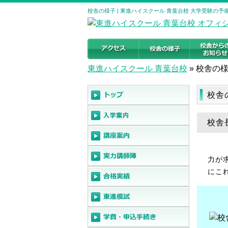
校舎の様子 | 東進ハイスクール 青葉台校 大学受験の
東進ハイスクール 青葉台校
»
校舎の
校舎
校舎
力が
にこ