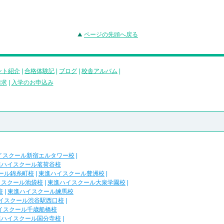
ページの先頭へ戻る
ント紹介
|
合格体験記
|
ブログ
|
校舎アルバム
|
請求
|
入学のお申込み
イスクール新宿エルタワー校
|
進ハイスクール茗荷谷校
ール錦糸町校
|
東進ハイスクール豊洲校
|
イスクール池袋校
|
東進ハイスクール大泉学園校
|
校
|
東進ハイスクール練馬校
イスクール渋谷駅西口校
|
イスクール千歳船橋校
進ハイスクール国分寺校
|