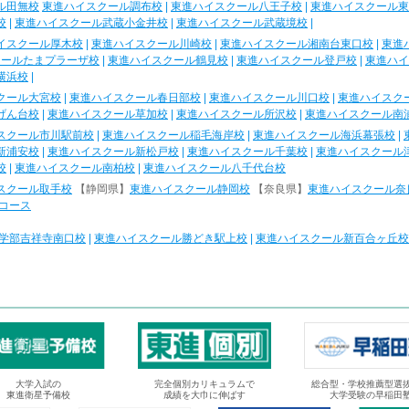
ル田無校
東進ハイスクール調布校
|
東進ハイスクール八王子校
|
東進ハイスクール東
校
|
東進ハイスクール武蔵小金井校
|
東進ハイスクール武蔵境校
|
イスクール厚木校
|
東進ハイスクール川崎校
|
東進ハイスクール湘南台東口校
|
東進
クールたまプラーザ校
|
東進ハイスクール鶴見校
|
東進ハイスクール登戸校
|
東進ハイ
横浜校
|
クール大宮校
|
東進ハイスクール春日部校
|
東進ハイスクール川口校
|
東進ハイスク
げん台校
|
東進ハイスクール草加校
|
東進ハイスクール所沢校
|
東進ハイスクール南
スクール市川駅前校
|
東進ハイスクール稲毛海岸校
|
東進ハイスクール海浜幕張校
|
新浦安校
|
東進ハイスクール新松戸校
|
東進ハイスクール千葉校
|
東進ハイスクール
校
|
東進ハイスクール南柏校
|
東進ハイスクール八千代台校
スクール取手校
【静岡県】
東進ハイスクール静岡校
【奈良県】
東進ハイスクール奈
コース
学部吉祥寺南口校
|
東進ハイスクール勝どき駅上校
|
東進ハイスクール新百合ヶ丘校
大学入試の
完全個別カリキュラムで
総合型・学校推薦型選
東進衛星予備校
成績を大巾に伸ばす
大学受験の早稲田