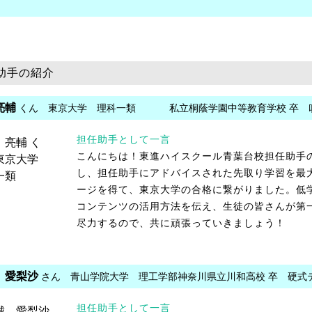
助手の紹介
亮輔
くん 東京大学 理科一類
私立桐蔭学園中等教育学校 卒 
担任助手として一言
こんにちは！東進ハイスクール青葉台校担任助手
し、担任助手にアドバイスされた先取り学習を最
ージを得て、東京大学の合格に繋がりました。低
コンテンツの活用方法を伝え、生徒の皆さんが第
尽力するので、共に頑張っていきましょう！
 愛梨沙
さん 青山学院大学 理工学部
神奈川県立川和高校 卒 硬式
担任助手として一言