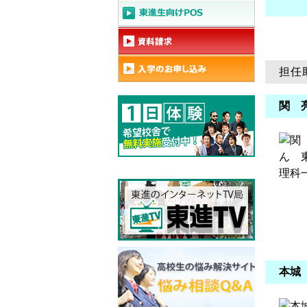
担任
関 
本城