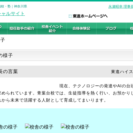
予備校・塾｜神奈川県
永瀬昭幸 理事
様子
の様子
長の言葉
東進ハイ
現在、テクノロジーの発達やAIの台
求められています。青葉台校では、生徒指導を熱く行い、お預かり
れから未来で活躍する人財として育成してまいります。