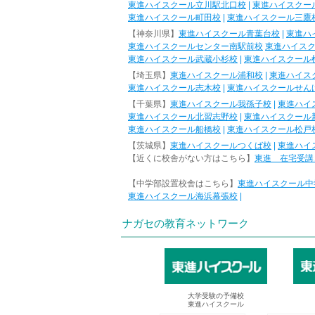
東進ハイスクール立川駅北口校
|
東進ハイスクー
東進ハイスクール町田校
|
東進ハイスクール三鷹
【神奈川県】
東進ハイスクール青葉台校
|
東進ハ
東進ハイスクールセンター南駅前校
東進ハイス
東進ハイスクール武蔵小杉校
|
東進ハイスクール
【埼玉県】
東進ハイスクール浦和校
|
東進ハイス
東進ハイスクール志木校
|
東進ハイスクールせん
【千葉県】
東進ハイスクール我孫子校
|
東進ハイ
東進ハイスクール北習志野校
|
東進ハイスクール
東進ハイスクール船橋校
|
東進ハイスクール松戸
【茨城県】
東進ハイスクールつくば校
|
東進ハイ
【近くに校舎がない方はこちら】
東進 在宅受講
【中学部設置校舎はこちら】
東進ハイスクール中
東進ハイスクール海浜幕張校
|
ナガセの教育ネットワーク
大学受験の予備校
東進ハイスクール