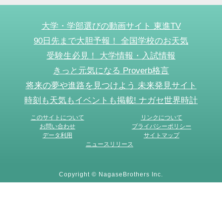
大学・学部選びの動画サイト 東進TV
90日先まで大胆予報！ 全国学校のお天気
受験生必見！ 大学情報・入試情報
きっと元気になる Proverb格言
将来の夢や進路を見つけよう 未来発見サイト
時刻も天気もイベントも掲載! ナガセ世界時計
このサイトについて
リンクについて
お問い合わせ
プライバシーポリシー
データ利用
サイトマップ
ニュースリリース
Copyright © NagaseBrothers Inc.