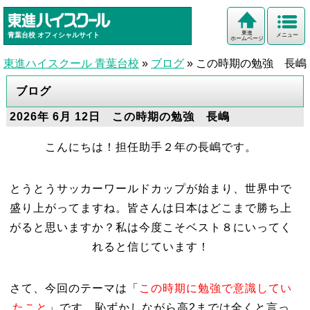
東進
青葉台校
オフィシャルサイト
メニュー
ホームページ
東進ハイスクール 青葉台校
»
ブログ
»
この時期の勉強 長嶋
ブログ
2026年 6月 12日 この時期の勉強 長嶋
こんにちは！担任助手２年の長嶋です。
とうとうサッカーワールドカップが始まり、世界中で
盛り上がってますね。皆さんは日本はどこまで勝ち上
がると思いますか？私は今度こそベスト８にいってく
れると信じています！
さて、今回のテーマは
「
この時期に勉強で意識してい
たこと
」
です。恥ずかしながら高2までは全くと言っ