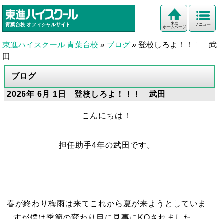
東進
青葉台校
オフィシャルサイト
メニュー
ホームページ
東進ハイスクール 青葉台校
»
ブログ
»
登校しろよ！！！ 武
田
ブログ
2026年 6月 1日 登校しろよ！！！ 武田
こんにちは！
担任助手4年の武田です。
春が終わり梅雨は来てこれから夏が来ようとしていま
すが僕は季節の変わり目に見事にKOされました。