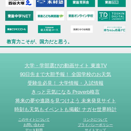
教育力こそが、国力だと思う。
大学・学部選びの動画サイト 東進TV
90日先まで大胆予報！ 全国学校のお天気
受験生必見！ 大学情報・入試情報
きっと元気になる Proverb格言
将来の夢や進路を見つけよう 未来発見サイト
時刻も天気もイベントも掲載! ナガセ世界時計
このサイトについて
リンクについて
お問い合わせ
プライバシーポリシー
データ利用
サイトマップ