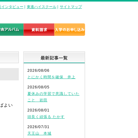
長インタビュー
|
東進ハイスクール
|
サイトマップ
最新記事一覧
2026/08/06
とにかく時間を確保 井上
2026/08/05
夏休みの学習で意識していた
こと 岩田
ばよい
2026/08/01
頭良く頑張る たかす
2026/07/31
天王山 本城