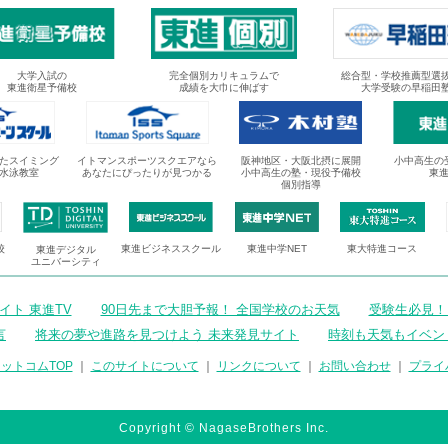
大学入試の
完全個別カリキュラムで
総合型・学校推薦型選
東進衛星予備校
成績を大巾に伸ばす
大学受験の早稲田
たスイミング
イトマンスポーツスクエアなら
阪神地区・大阪北摂に展開
小中高生の
水泳教室
あなたにぴったりが見つかる
小中高生の塾・現役予備校
東
個別指導
校
東進ビジネススクール
東進中学NET
東大特進コース
東進デジタル
ユニバーシティ
ト 東進TV
90日先まで大胆予報！ 全国学校のお天気
受験生必見！
言
将来の夢や進路を見つけよう 未来発見サイト
時刻も天気もイベン
ットコムTOP
｜
このサイトについて
｜
リンクについて
｜
お問い合わせ
｜
プライ
Copyright © NagaseBrothers Inc.