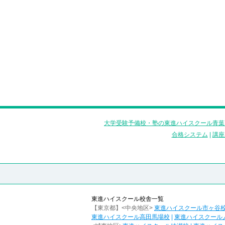
大学受験予備校・塾の東進ハイスクール青葉
合格システム
|
講座
東進ハイスクール校舎一覧
【東京都】<中央地区>
東進ハイスクール市ヶ谷
東進ハイスクール高田馬場校
|
東進ハイスクール