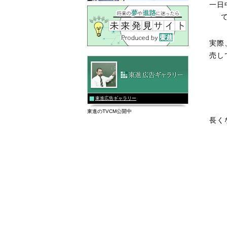
一日
実際
売し
東進広告ギャラリー
東進のTVCM公開中
長く