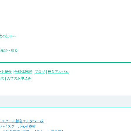
次の記事へ
の先頭へ戻る
ント紹介
|
合格体験記
|
ブログ
|
校舎アルバム
|
請求
|
入学のお申込み
イスクール新宿エルタワー校
|
進ハイスクール茗荷谷校