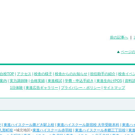
前の記事へ
|
ページ
台校TOP
|
アクセス
|
校舎の様子
|
校舎からのお知らせ
|
担任助手の紹介
|
校舎イベ
案内
|
実力講師陣
|
合格実績
|
東進模試
|
学費・申込手続き
|
東進生向けPOS
|
資料
1日体験
|
東進広告ギャラリー
|
プライバシー・ポリシー
|
サイトマップ
校
|
東進ハイスクール勝どき駅上校
|
東進ハイスクール新宿校 大学受験本科
|
東進ハ
人形町校
<城北地区>
東進ハイスクール赤羽校
|
東進ハイスクール本郷三丁目校
|
東