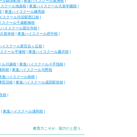
ール錦糸町校
|
東進ハイスクール豊洲校
|
イスクール池袋校
|
東進ハイスクール大泉学園校
|
校
|
東進ハイスクール練馬校
イスクール渋谷駅西口校
|
イスクール千歳船橋校
進ハイスクール国分寺校
|
久留米校
|
東進ハイスクール府中校
|
ハイスクール新百合ヶ丘校
|
スクール平塚校
|
東進ハイスクール藤沢校
|
ール川越校
|
東進ハイスクール小手指校
|
浦和校
|
東進ハイスクール与野校
東進ハイスクール柏校
|
津田沼校
|
東進ハイスクール成田駅前校
|
良校
|
|
東進ハイスクール浦和校
|
教育力こそが、国力だと思う。