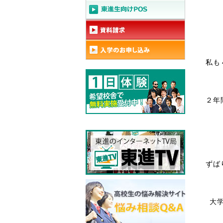
私も
２年
ずば
大