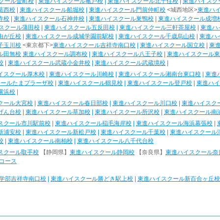
クール金町校
|
東進ハイスクール亀戸校
|
東進ハイスクール北千住校
|
東進ハイスク
葛西校
|
東進ハイスクール船堀校
|
東進ハイスクール門前仲町校
<城西地区>
東進ハ
寺校
|
東進ハイスクール石神井校
|
東進ハイスクール巣鴨校
|
東進ハイスクール成増
スクール蒲田校
|
東進ハイスクール五反田校
|
東進ハイスクール三軒茶屋校
|
東進ハ
由が丘校
|
東進ハイスクール成城学園前駅校
|
東進ハイスクール千歳烏山校
|
東進ハ
子玉川校
<東京都下>
東進ハイスクール吉祥寺南口校
|
東進ハイスクール国立校
|
東
ル田無校
東進ハイスクール調布校
|
東進ハイスクール八王子校
|
東進ハイスクール東
校
|
東進ハイスクール武蔵小金井校
|
東進ハイスクール武蔵境校
|
イスクール厚木校
|
東進ハイスクール川崎校
|
東進ハイスクール湘南台東口校
|
東進
クールたまプラーザ校
|
東進ハイスクール鶴見校
|
東進ハイスクール登戸校
|
東進ハイ
横浜校
|
クール大宮校
|
東進ハイスクール春日部校
|
東進ハイスクール川口校
|
東進ハイスク
げん台校
|
東進ハイスクール草加校
|
東進ハイスクール所沢校
|
東進ハイスクール南
スクール市川駅前校
|
東進ハイスクール稲毛海岸校
|
東進ハイスクール海浜幕張校
|
新浦安校
|
東進ハイスクール新松戸校
|
東進ハイスクール千葉校
|
東進ハイスクール
校
|
東進ハイスクール南柏校
|
東進ハイスクール八千代台校
スクール取手校
【静岡県】
東進ハイスクール静岡校
【奈良県】
東進ハイスクール奈
コース
学部吉祥寺南口校
|
東進ハイスクール勝どき駅上校
|
東進ハイスクール新百合ヶ丘校