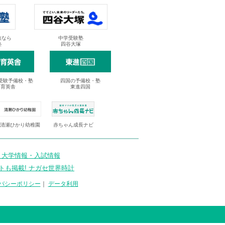
抜なら
中学受験塾
塾
四谷大塚
受験予備校・塾
四国の予備校・塾
進育英舎
東進四国
清瀬ひかり幼稚園
赤ちゃん成長ナビ
 大学情報・入試情報
トも掲載! ナガセ世界時計
バシーポリシー
｜
データ利用