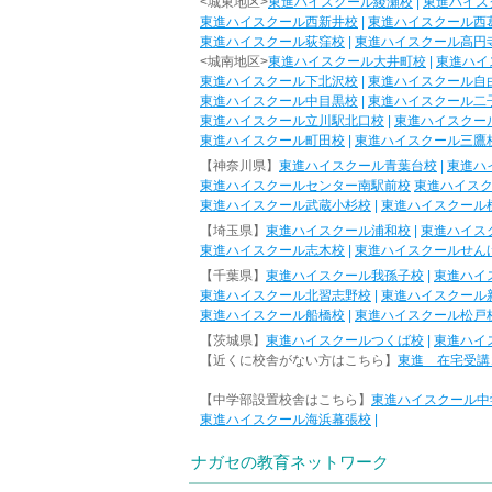
<城東地区>
東進ハイスクール綾瀬校
|
東進ハイス
東進ハイスクール西新井校
|
東進ハイスクール西
東進ハイスクール荻窪校
|
東進ハイスクール高円
<城南地区>
東進ハイスクール大井町校
|
東進ハイ
東進ハイスクール下北沢校
|
東進ハイスクール自
東進ハイスクール中目黒校
|
東進ハイスクール二
東進ハイスクール立川駅北口校
|
東進ハイスクー
東進ハイスクール町田校
|
東進ハイスクール三鷹
【神奈川県】
東進ハイスクール青葉台校
|
東進ハ
東進ハイスクールセンター南駅前校
東進ハイス
東進ハイスクール武蔵小杉校
|
東進ハイスクール
【埼玉県】
東進ハイスクール浦和校
|
東進ハイス
東進ハイスクール志木校
|
東進ハイスクールせん
【千葉県】
東進ハイスクール我孫子校
|
東進ハイ
東進ハイスクール北習志野校
|
東進ハイスクール
東進ハイスクール船橋校
|
東進ハイスクール松戸
【茨城県】
東進ハイスクールつくば校
|
東進ハイ
【近くに校舎がない方はこちら】
東進 在宅受講
【中学部設置校舎はこちら】
東進ハイスクール中
東進ハイスクール海浜幕張校
|
ナガセの教育ネットワーク