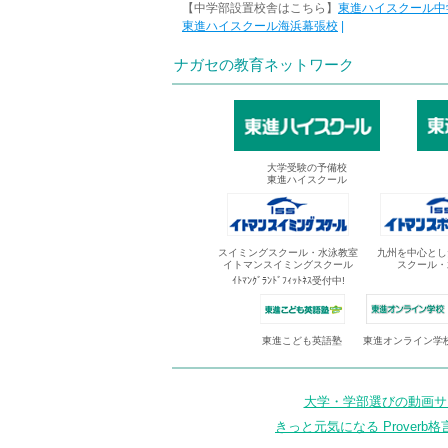
【中学部設置校舎はこちら】
東進ハイスクール中
東進ハイスクール海浜幕張校
|
ナガセの教育ネットワーク
大学受験の予備校
東進ハイスクール
スイミングスクール・水泳教室
九州を中心とし
イトマンスイミングスクール
スクール・
ｲﾄﾏﾝｸﾞﾗﾝﾄﾞﾌｨｯﾄﾈｽ受付中!
東進オンライン学
東進こども英語塾
大学・学部選びの動画サイ
きっと元気になる Proverb格