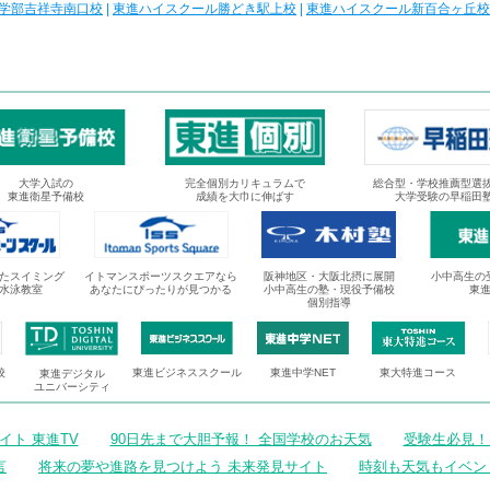
学部吉祥寺南口校
|
東進ハイスクール勝どき駅上校
|
東進ハイスクール新百合ヶ丘校
大学入試の
完全個別カリキュラムで
総合型・学校推薦型選
東進衛星予備校
成績を大巾に伸ばす
大学受験の早稲田
たスイミング
イトマンスポーツスクエアなら
阪神地区・大阪北摂に展開
小中高生の
水泳教室
あなたにぴったりが見つかる
小中高生の塾・現役予備校
東
個別指導
校
東進ビジネススクール
東進中学NET
東大特進コース
東進デジタル
ユニバーシティ
ト 東進TV
90日先まで大胆予報！ 全国学校のお天気
受験生必見！
言
将来の夢や進路を見つけよう 未来発見サイト
時刻も天気もイベン