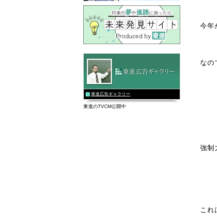
今年
なの
東進広告ギャラリー
東進のTVCM公開中
強制
これ