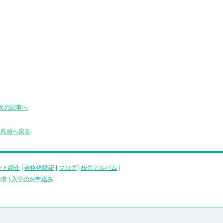
次の記事へ
の先頭へ戻る
ント紹介
|
合格体験記
|
ブログ
|
校舎アルバム
|
請求
|
入学のお申込み