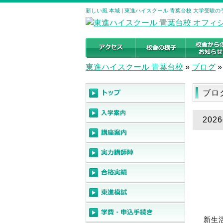
新しい風 本城 | 東進ハイスクール 青葉台校 大学受験
東進ハイスクール 青葉台校
»
ブログ
»
ブロ
202
新生