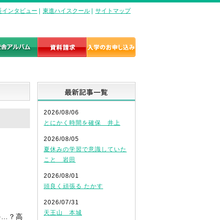
長インタビュー
|
東進ハイスクール
|
サイトマップ
最新記事一覧
2026/08/06
とにかく時間を確保 井上
2026/08/05
夏休みの学習で意識していた
こと 岩田
2026/08/01
頭良く頑張る たかす
2026/07/31
天王山 本城
か…？高