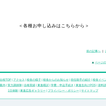
＜各種お申し込みはこちらから＞
前の記事へ
|
ページ
台校TOP
|
アクセス
|
校舎の様子
|
校舎からのお知らせ
|
担任助手の紹介
|
校舎イベ
案内
|
実力講師陣
|
合格実績
|
東進模試
|
学費・申込手続き
|
東進生向けPOS
|
資料
1日体験
|
東進広告ギャラリー
|
プライバシー・ポリシー
|
サイトマップ