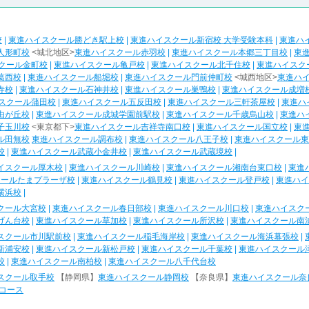
校
|
東進ハイスクール勝どき駅上校
|
東進ハイスクール新宿校 大学受験本科
|
東進ハ
人形町校
<城北地区>
東進ハイスクール赤羽校
|
東進ハイスクール本郷三丁目校
|
東
クール金町校
|
東進ハイスクール亀戸校
|
東進ハイスクール北千住校
|
東進ハイスク
葛西校
|
東進ハイスクール船堀校
|
東進ハイスクール門前仲町校
<城西地区>
東進ハ
寺校
|
東進ハイスクール石神井校
|
東進ハイスクール巣鴨校
|
東進ハイスクール成増
スクール蒲田校
|
東進ハイスクール五反田校
|
東進ハイスクール三軒茶屋校
|
東進ハ
由が丘校
|
東進ハイスクール成城学園前駅校
|
東進ハイスクール千歳烏山校
|
東進ハ
子玉川校
<東京都下>
東進ハイスクール吉祥寺南口校
|
東進ハイスクール国立校
|
東
ル田無校
東進ハイスクール調布校
|
東進ハイスクール八王子校
|
東進ハイスクール東
校
|
東進ハイスクール武蔵小金井校
|
東進ハイスクール武蔵境校
|
イスクール厚木校
|
東進ハイスクール川崎校
|
東進ハイスクール湘南台東口校
|
東進
クールたまプラーザ校
|
東進ハイスクール鶴見校
|
東進ハイスクール登戸校
|
東進ハイ
横浜校
|
クール大宮校
|
東進ハイスクール春日部校
|
東進ハイスクール川口校
|
東進ハイスク
げん台校
|
東進ハイスクール草加校
|
東進ハイスクール所沢校
|
東進ハイスクール南
スクール市川駅前校
|
東進ハイスクール稲毛海岸校
|
東進ハイスクール海浜幕張校
|
新浦安校
|
東進ハイスクール新松戸校
|
東進ハイスクール千葉校
|
東進ハイスクール
校
|
東進ハイスクール南柏校
|
東進ハイスクール八千代台校
スクール取手校
【静岡県】
東進ハイスクール静岡校
【奈良県】
東進ハイスクール奈
コース