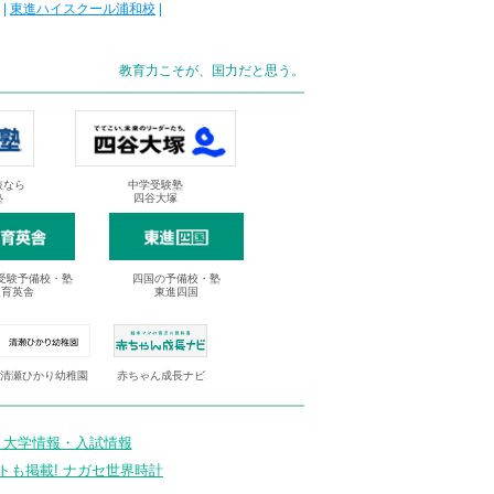
|
東進ハイスクール浦和校
|
教育力こそが、国力だと思う。
抜なら
中学受験塾
塾
四谷大塚
受験予備校・塾
四国の予備校・塾
進育英舎
東進四国
清瀬ひかり幼稚園
赤ちゃん成長ナビ
 大学情報・入試情報
トも掲載! ナガセ世界時計