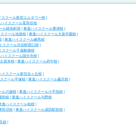
イスクール新宿エルタワー校
|
進ハイスクール茗荷谷校
ール錦糸町校
|
東進ハイスクール豊洲校
|
イスクール池袋校
|
東進ハイスクール大泉学園校
|
校
|
東進ハイスクール練馬校
イスクール渋谷駅西口校
|
イスクール千歳船橋校
進ハイスクール国分寺校
|
久留米校
|
東進ハイスクール府中校
|
ハイスクール新百合ヶ丘校
|
スクール平塚校
|
東進ハイスクール藤沢校
|
ール川越校
|
東進ハイスクール小手指校
|
浦和校
|
東進ハイスクール与野校
東進ハイスクール柏校
|
津田沼校
|
東進ハイスクール成田駅前校
|
良校
|