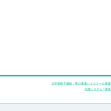
大学受験予備校・塾の東進ハイスクール青葉
合格システム
|
講座