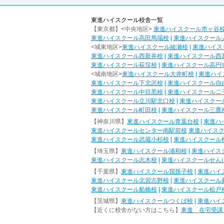
東進ハイスクール校舎一覧
【東京都】<中央地区>
東進ハイスクール市ヶ谷
東進ハイスクール高田馬場校
|
東進ハイスクール
<城東地区>
東進ハイスクール綾瀬校
|
東進ハイス
東進ハイスクール西新井校
|
東進ハイスクール西
東進ハイスクール荻窪校
|
東進ハイスクール高円
<城南地区>
東進ハイスクール大井町校
|
東進ハイ
東進ハイスクール下北沢校
|
東進ハイスクール自
東進ハイスクール中目黒校
|
東進ハイスクール二
東進ハイスクール立川駅北口校
|
東進ハイスクー
東進ハイスクール町田校
|
東進ハイスクール三鷹
【神奈川県】
東進ハイスクール青葉台校
|
東進ハ
東進ハイスクールセンター南駅前校
東進ハイス
東進ハイスクール武蔵小杉校
|
東進ハイスクール
【埼玉県】
東進ハイスクール浦和校
|
東進ハイス
東進ハイスクール志木校
|
東進ハイスクールせん
【千葉県】
東進ハイスクール我孫子校
|
東進ハイ
東進ハイスクール北習志野校
|
東進ハイスクール
東進ハイスクール船橋校
|
東進ハイスクール松戸
【茨城県】
東進ハイスクールつくば校
|
東進ハイ
【近くに校舎がない方はこちら】
東進 在宅受講