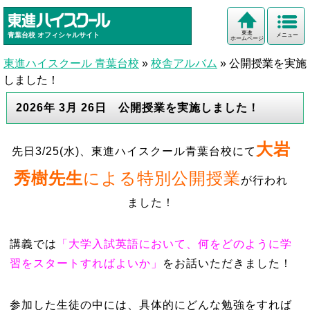
東進
青葉台校
オフィシャルサイト
メニュー
ホームページ
東進ハイスクール 青葉台校
»
校舎アルバム
»
公開授業を実施
しました！
2026年 3月 26日 公開授業を実施しました！
大岩
先日3/25(水)、東進ハイスクール青葉台校にて
秀樹先生
による特別公開授業
が行われ
ました！
講義では
「大学入試英語において、何をどのように学
習をスタートすればよいか」
をお話いただきました！
参加した生徒の中には、具体的にどんな勉強をすれば