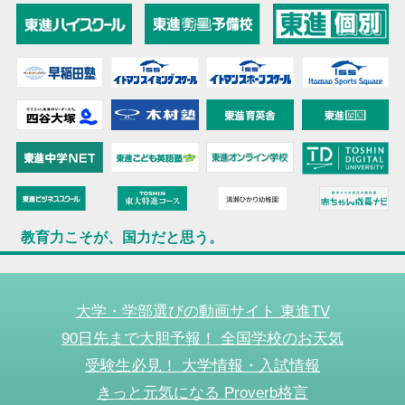
教育力こそが、国力だと思う。
大学・学部選びの動画サイト 東進TV
90日先まで大胆予報！ 全国学校のお天気
受験生必見！ 大学情報・入試情報
きっと元気になる Proverb格言