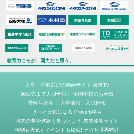
教育力こそが、国力だと思う。
大学・学部選びの動画サイト 東進TV
90日先まで大胆予報！ 全国学校のお天気
受験生必見！ 大学情報・入試情報
きっと元気になる Proverb格言
将来の夢や進路を見つけよう 未来発見サイト
時刻も天気もイベントも掲載! ナガセ世界時計