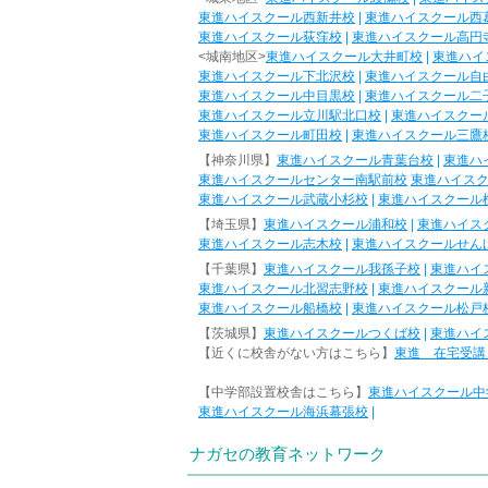
東進ハイスクール西新井校
|
東進ハイスクール西
東進ハイスクール荻窪校
|
東進ハイスクール高円
<城南地区>
東進ハイスクール大井町校
|
東進ハイ
東進ハイスクール下北沢校
|
東進ハイスクール自
東進ハイスクール中目黒校
|
東進ハイスクール二
東進ハイスクール立川駅北口校
|
東進ハイスクー
東進ハイスクール町田校
|
東進ハイスクール三鷹
【神奈川県】
東進ハイスクール青葉台校
|
東進ハ
東進ハイスクールセンター南駅前校
東進ハイス
東進ハイスクール武蔵小杉校
|
東進ハイスクール
【埼玉県】
東進ハイスクール浦和校
|
東進ハイス
東進ハイスクール志木校
|
東進ハイスクールせん
【千葉県】
東進ハイスクール我孫子校
|
東進ハイ
東進ハイスクール北習志野校
|
東進ハイスクール
東進ハイスクール船橋校
|
東進ハイスクール松戸
【茨城県】
東進ハイスクールつくば校
|
東進ハイ
【近くに校舎がない方はこちら】
東進 在宅受講
【中学部設置校舎はこちら】
東進ハイスクール中
東進ハイスクール海浜幕張校
|
ナガセの教育ネットワーク