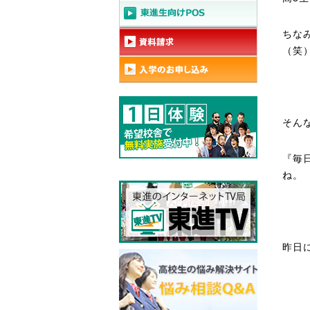
ちな
（笑
そん
『毎
ね。
昨日