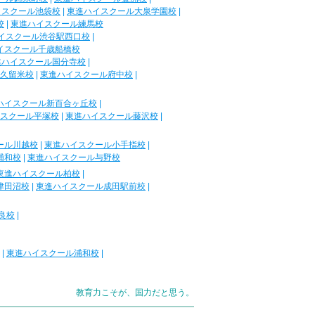
イスクール池袋校
|
東進ハイスクール大泉学園校
|
校
|
東進ハイスクール練馬校
イスクール渋谷駅西口校
|
イスクール千歳船橋校
進ハイスクール国分寺校
|
久留米校
|
東進ハイスクール府中校
|
ハイスクール新百合ヶ丘校
|
スクール平塚校
|
東進ハイスクール藤沢校
|
ール川越校
|
東進ハイスクール小手指校
|
浦和校
|
東進ハイスクール与野校
東進ハイスクール柏校
|
津田沼校
|
東進ハイスクール成田駅前校
|
良校
|
|
東進ハイスクール浦和校
|
教育力こそが、国力だと思う。