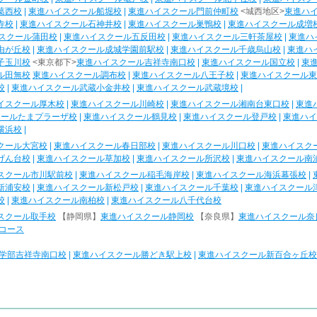
葛西校
|
東進ハイスクール船堀校
|
東進ハイスクール門前仲町校
<城西地区>
東進ハ
寺校
|
東進ハイスクール石神井校
|
東進ハイスクール巣鴨校
|
東進ハイスクール成増
スクール蒲田校
|
東進ハイスクール五反田校
|
東進ハイスクール三軒茶屋校
|
東進ハ
由が丘校
|
東進ハイスクール成城学園前駅校
|
東進ハイスクール千歳烏山校
|
東進ハ
子玉川校
<東京都下>
東進ハイスクール吉祥寺南口校
|
東進ハイスクール国立校
|
東
ル田無校
東進ハイスクール調布校
|
東進ハイスクール八王子校
|
東進ハイスクール東
校
|
東進ハイスクール武蔵小金井校
|
東進ハイスクール武蔵境校
|
イスクール厚木校
|
東進ハイスクール川崎校
|
東進ハイスクール湘南台東口校
|
東進
クールたまプラーザ校
|
東進ハイスクール鶴見校
|
東進ハイスクール登戸校
|
東進ハイ
横浜校
|
クール大宮校
|
東進ハイスクール春日部校
|
東進ハイスクール川口校
|
東進ハイスク
げん台校
|
東進ハイスクール草加校
|
東進ハイスクール所沢校
|
東進ハイスクール南
スクール市川駅前校
|
東進ハイスクール稲毛海岸校
|
東進ハイスクール海浜幕張校
|
新浦安校
|
東進ハイスクール新松戸校
|
東進ハイスクール千葉校
|
東進ハイスクール
校
|
東進ハイスクール南柏校
|
東進ハイスクール八千代台校
スクール取手校
【静岡県】
東進ハイスクール静岡校
【奈良県】
東進ハイスクール奈
コース
学部吉祥寺南口校
|
東進ハイスクール勝どき駅上校
|
東進ハイスクール新百合ヶ丘校