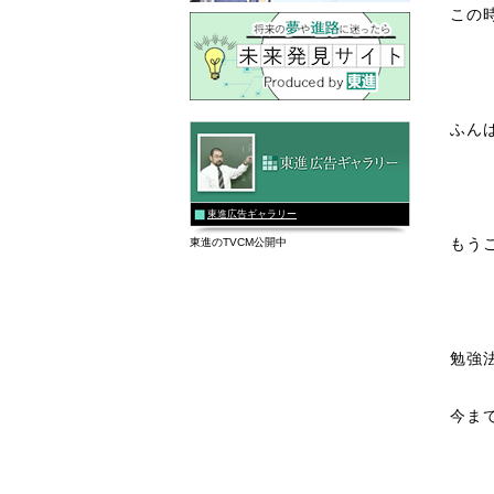
この
ふん
東進広告ギャラリー
もう
東進のTVCM公開中
勉強
今ま