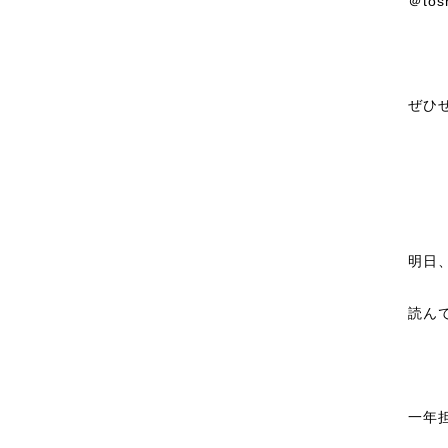
＠
tos
ぜひ
明日
読ん
一年