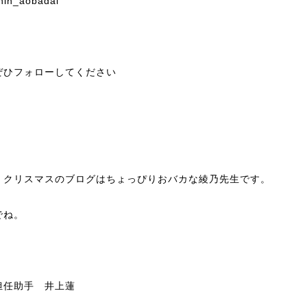
hin_aobadai
ぜひフォローしてください
、クリスマスのブログはちょっぴりおバカな綾乃先生です。
でね。
担任助手 井上蓮