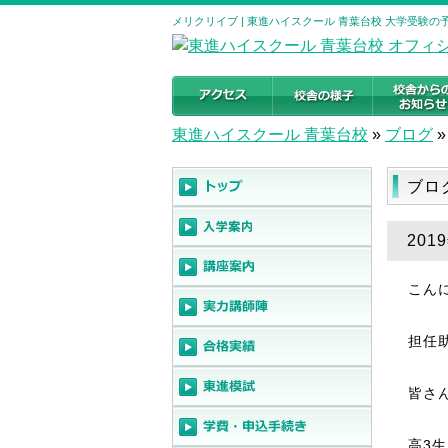
メリクリイブ | 東進ハイスクール 青葉台校 大学受験
東進ハイスクール 青葉台校
»
ブログ
»
ブロ
201
こん
担任
皆さ
高
3
生