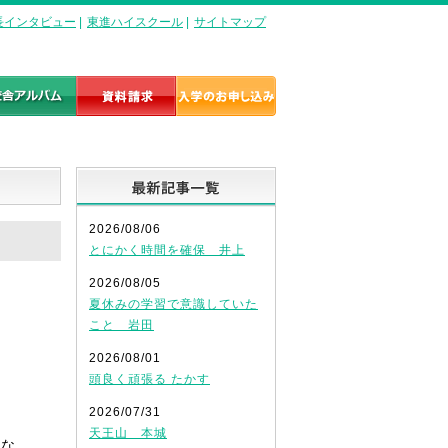
長インタビュー
|
東進ハイスクール
|
サイトマップ
最新記事一覧
2026/08/06
とにかく時間を確保 井上
2026/08/05
夏休みの学習で意識していた
こと 岩田
2026/08/01
頭良く頑張る たかす
2026/07/31
天王山 本城
かな。