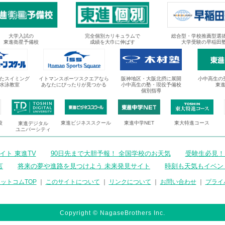
大学入試の
完全個別カリキュラムで
総合型・学校推薦型選
東進衛星予備校
成績を大巾に伸ばす
大学受験の早稲田
たスイミング
イトマンスポーツスクエアなら
阪神地区・大阪北摂に展開
小中高生の
水泳教室
あなたにぴったりが見つかる
小中高生の塾・現役予備校
東
個別指導
校
東進ビジネススクール
東進中学NET
東大特進コース
東進デジタル
ユニバーシティ
ト 東進TV
90日先まで大胆予報！ 全国学校のお天気
受験生必見！
言
将来の夢や進路を見つけよう 未来発見サイト
時刻も天気もイベン
ットコムTOP
｜
このサイトについて
｜
リンクについて
｜
お問い合わせ
｜
プライ
Copyright © NagaseBrothers Inc.