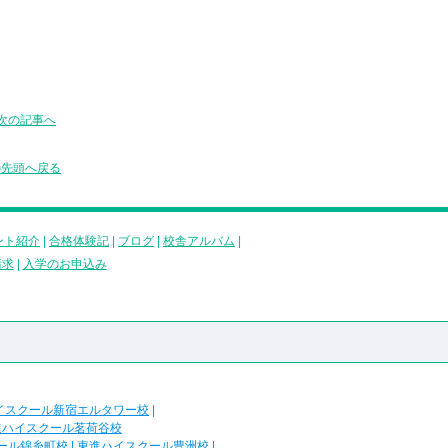
次の記事へ
の先頭へ戻る
ント紹介
|
合格体験記
|
ブログ
|
校舎アルバム
|
請求
|
入学のお申込み
イスクール新宿エルタワー校
|
進ハイスクール茗荷谷校
ール錦糸町校
|
東進ハイスクール豊洲校
|