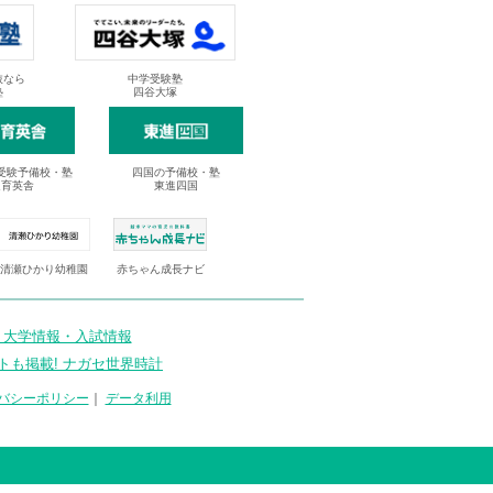
抜なら
中学受験塾
塾
四谷大塚
受験予備校・塾
四国の予備校・塾
進育英舎
東進四国
清瀬ひかり幼稚園
赤ちゃん成長ナビ
 大学情報・入試情報
トも掲載! ナガセ世界時計
バシーポリシー
｜
データ利用