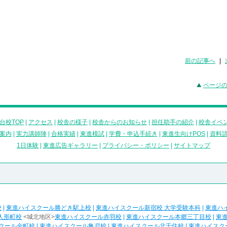
前の記事へ
|
ページ
台校TOP
|
アクセス
|
校舎の様子
|
校舎からのお知らせ
|
担任助手の紹介
|
校舎イベ
案内
|
実力講師陣
|
合格実績
|
東進模試
|
学費・申込手続き
|
東進生向けPOS
|
資料
1日体験
|
東進広告ギャラリー
|
プライバシー・ポリシー
|
サイトマップ
校
|
東進ハイスクール勝どき駅上校
|
東進ハイスクール新宿校 大学受験本科
|
東進ハ
人形町校
<城北地区>
東進ハイスクール赤羽校
|
東進ハイスクール本郷三丁目校
|
東
クール金町校
|
東進ハイスクール亀戸校
|
東進ハイスクール北千住校
|
東進ハイスク