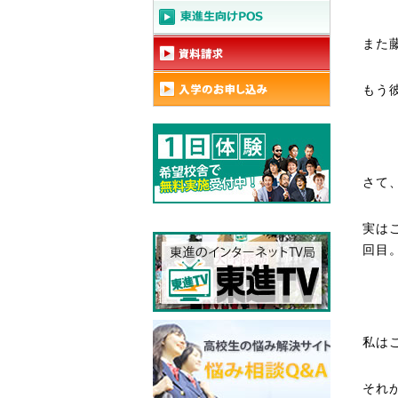
また
もう
さて
実は
回目
私は
それ