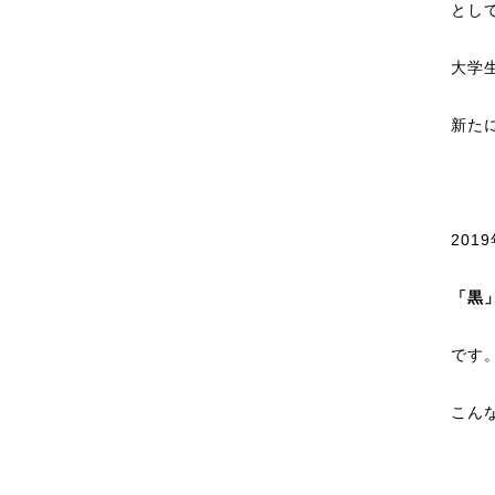
とし
大学
新た
201
「黒
です
こん