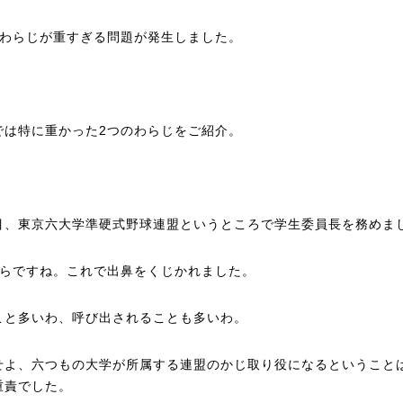
のわらじが重すぎる問題が発生しました。
では特に重かった2つのわらじをご紹介。
目、東京六大学準硬式野球連盟というところで学生委員長を務めま
からですね。これで出鼻をくじかれました。
こと多いわ、呼び出されることも多いわ。
せよ、六つもの大学が所属する連盟のかじ取り役になるということ
重責でした。