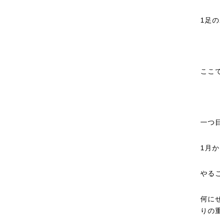
1足
ここ
一つ
1月
やる
何に
りの