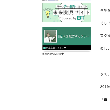
今年
そし
昔グ
東進広告ギャラリー
楽し
東進のTVCM公開中
さて
201
「白