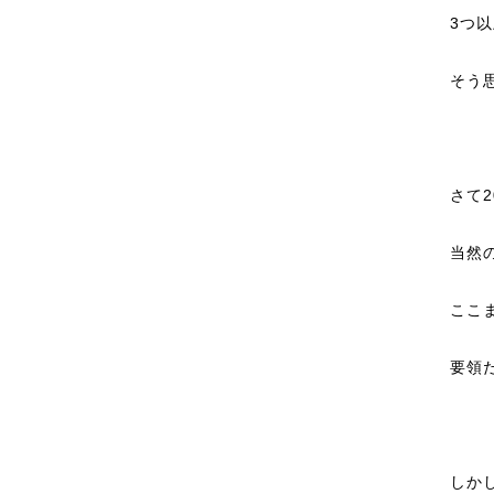
3つ
そう
さて2
当然
ここ
要領
しか