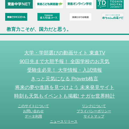
教育力こそが、国力だと思う。
大学・学部選びの動画サイト 東進TV
90日先まで大胆予報！ 全国学校のお天気
受験生必見！ 大学情報・入試情報
きっと元気になる Proverb格言
将来の夢や進路を見つけよう 未来発見サイト
時刻も天気もイベントも掲載! ナガセ世界時計
このサイトについて
リンクについて
お問い合わせ
プライバシーポリシー
データ利用
サイトマップ
ニュースリリース