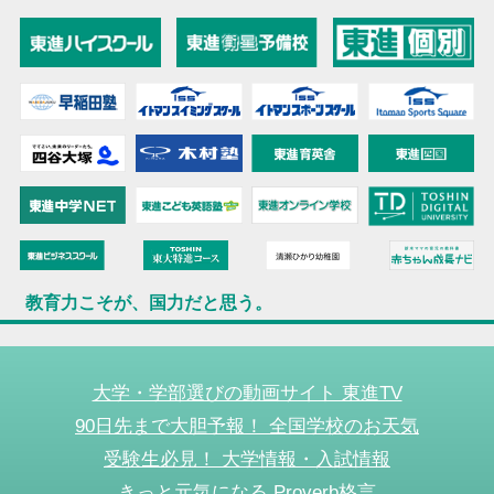
教育力こそが、国力だと思う。
大学・学部選びの動画サイト 東進TV
90日先まで大胆予報！ 全国学校のお天気
受験生必見！ 大学情報・入試情報
きっと元気になる Proverb格言