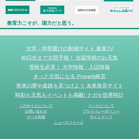
教育力こそが、国力だと思う。
大学・学部選びの動画サイト 東進TV
90日先まで大胆予報！ 全国学校のお天気
受験生必見！ 大学情報・入試情報
きっと元気になる Proverb格言
将来の夢や進路を見つけよう 未来発見サイト
時刻も天気もイベントも掲載! ナガセ世界時計
このサイトについて
リンクについて
お問い合わせ
プライバシーポリシー
データ利用
サイトマップ
ニュースリリース