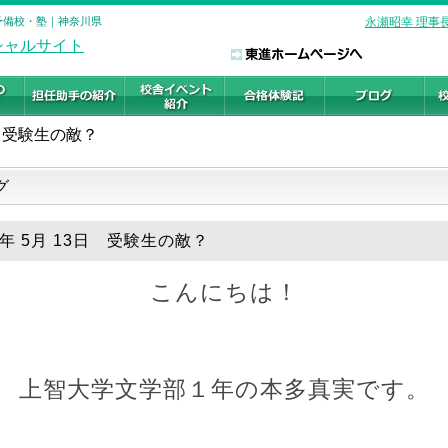
の予備校・塾｜神奈川県
永瀬昭幸 理事
受験生の敵？
グ
9年 5月 13日 受験生の敵？
こんにちは！
上智大学文学部１
年の本多真実です。