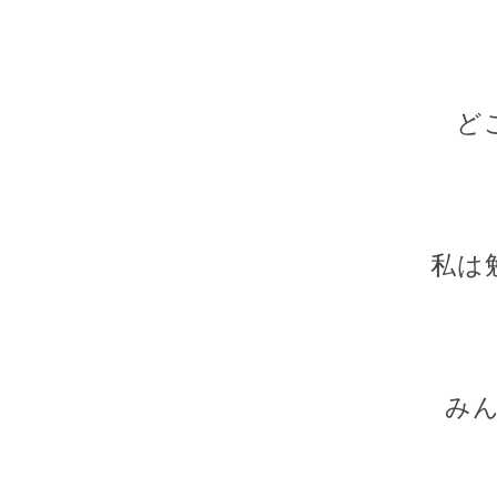
ど
私は
み