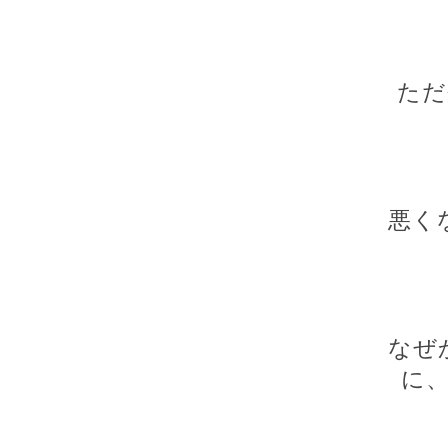
ただ
悪く
なぜ
に