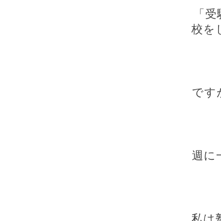
「受
校を
です
週に
私は