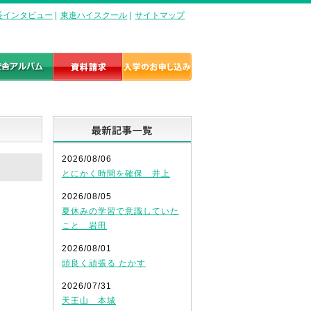
長インタビュー
|
東進ハイスクール
|
サイトマップ
最新記事一覧
2026/08/06
とにかく時間を確保 井上
2026/08/05
夏休みの学習で意識していた
こと 岩田
2026/08/01
頭良く頑張る たかす
2026/07/31
天王山 本城