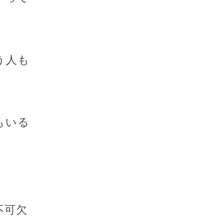
う人も
もいる
不可欠