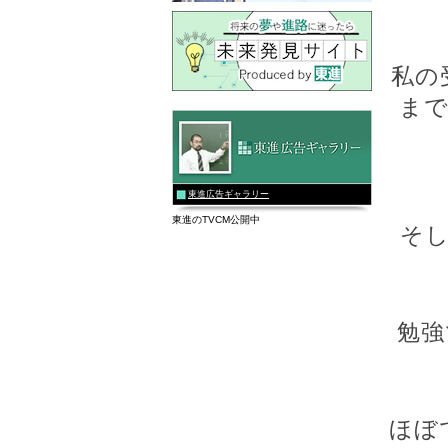
私の
ま
東進広告ギャラリー
東進のTVCM公開中
そ
勉強
ほぼ