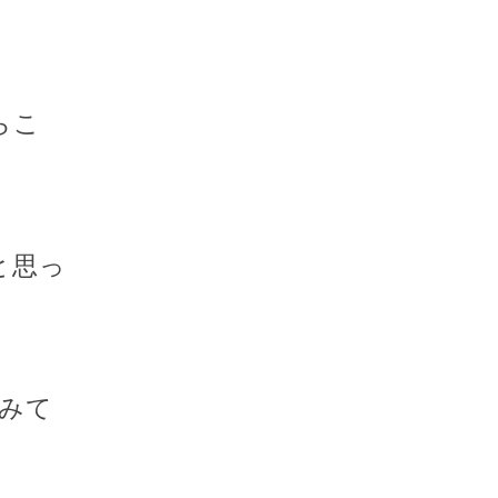
らこ
と思っ
みて