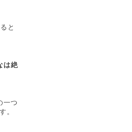
見ると
なは絶
の一つ
す。