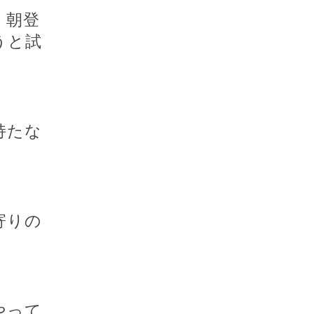
、朝登
うと試
持たな
寄りの
やって