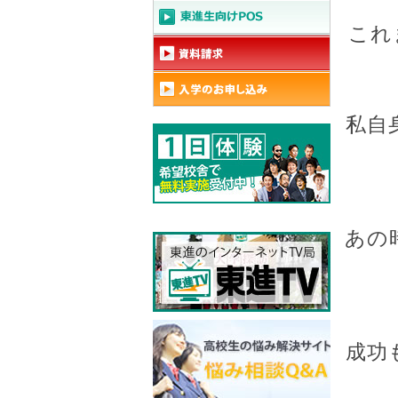
これ
私自
あの
成功