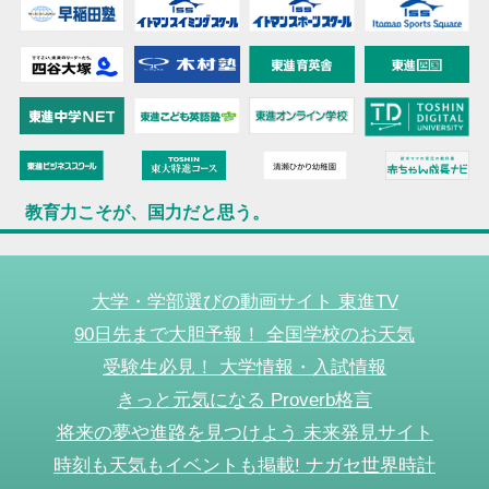
教育力こそが、国力だと思う。
大学・学部選びの動画サイト 東進TV
90日先まで大胆予報！ 全国学校のお天気
受験生必見！ 大学情報・入試情報
きっと元気になる Proverb格言
将来の夢や進路を見つけよう 未来発見サイト
時刻も天気もイベントも掲載! ナガセ世界時計