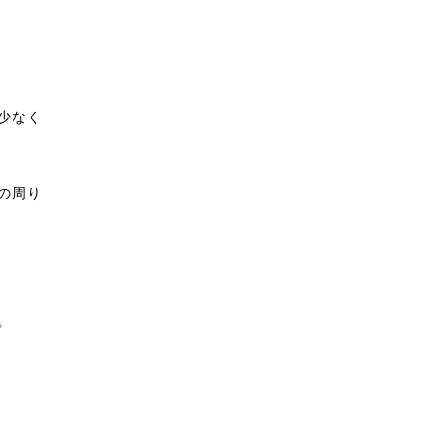
少なく
の周り
。