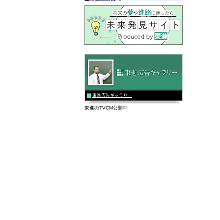
東進広告ギャラリー
東進のTVCM公開中