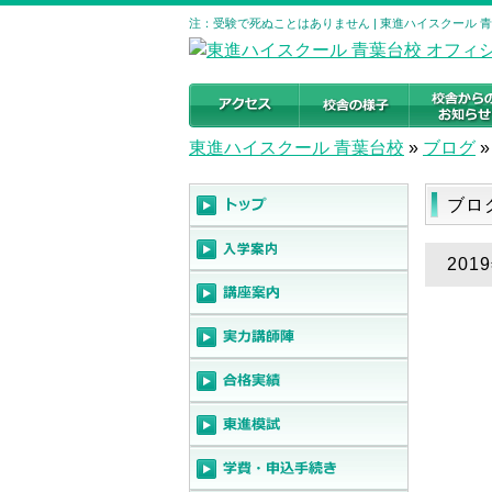
注：受験で死ぬことはありません | 東進ハイスクール 
東進ハイスクール 青葉台校
»
ブログ
»
ブロ
20