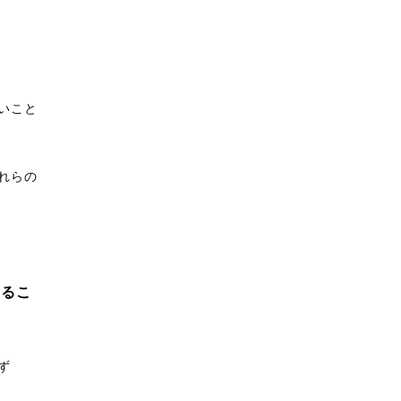
いこと
れらの
するこ
ず