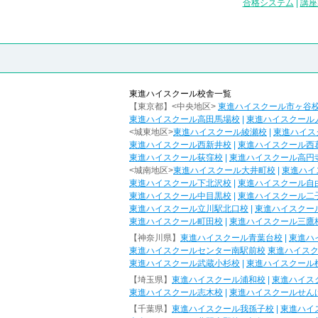
合格システム
|
講座
東進ハイスクール校舎一覧
【東京都】<中央地区>
東進ハイスクール市ヶ谷
東進ハイスクール高田馬場校
|
東進ハイスクール
<城東地区>
東進ハイスクール綾瀬校
|
東進ハイス
東進ハイスクール西新井校
|
東進ハイスクール西
東進ハイスクール荻窪校
|
東進ハイスクール高円
<城南地区>
東進ハイスクール大井町校
|
東進ハイ
東進ハイスクール下北沢校
|
東進ハイスクール自
東進ハイスクール中目黒校
|
東進ハイスクール二
東進ハイスクール立川駅北口校
|
東進ハイスクー
東進ハイスクール町田校
|
東進ハイスクール三鷹
【神奈川県】
東進ハイスクール青葉台校
|
東進ハ
東進ハイスクールセンター南駅前校
東進ハイス
東進ハイスクール武蔵小杉校
|
東進ハイスクール
【埼玉県】
東進ハイスクール浦和校
|
東進ハイス
東進ハイスクール志木校
|
東進ハイスクールせん
【千葉県】
東進ハイスクール我孫子校
|
東進ハイ