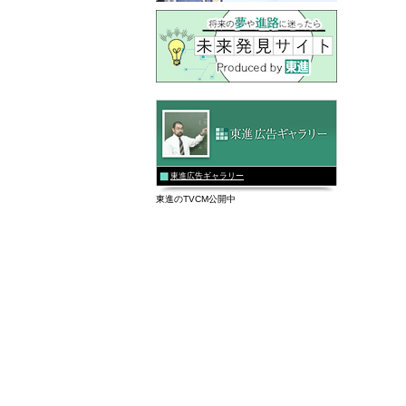
東進広告ギャラリー
東進のTVCM公開中