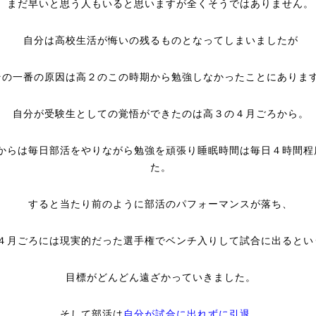
まだ早いと思う人もいると思いますが全くそうではありません。
自分は高校生活が悔いの残るものとなってしまいましたが
その一番の原因は高２のこの時期から勉強しなかったことにありま
自分が受験生としての覚悟ができたのは高３の４月ごろから。
からは毎日部活をやりながら勉強を頑張り睡眠時間は毎日４時間程
た。
すると当たり前のように部活のパフォーマンスが落ち、
４月ごろには現実的だった選手権でベンチ入りして試合に出るとい
目標がどんどん遠ざかっていきました。
そして部活は
自分が試合に出れずに引退
。