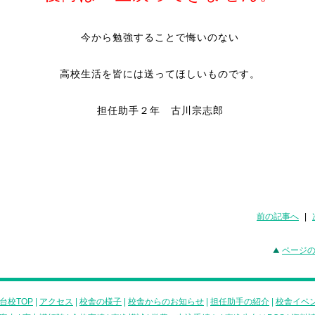
今から勉強することで悔いのない
高校生活を皆には送ってほしいものです。
担任助手２年 古川宗志郎
前の記事へ
|
ページ
台校TOP
|
アクセス
|
校舎の様子
|
校舎からのお知らせ
|
担任助手の紹介
|
校舎イベ