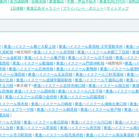
案内
|
実力講師陣
|
合格実績
|
東進模試
|
学費・申込手続き
|
東進生向けPOS
|
資料
1日体験
|
東進広告ギャラリー
|
プライバシー・ポリシー
|
サイトマップ
校
|
東進ハイスクール勝どき駅上校
|
東進ハイスクール新宿校 大学受験本科
|
東進ハ
人形町校
<城北地区>
東進ハイスクール赤羽校
|
東進ハイスクール本郷三丁目校
|
東
クール金町校
|
東進ハイスクール亀戸校
|
東進ハイスクール北千住校
|
東進ハイスク
葛西校
|
東進ハイスクール船堀校
|
東進ハイスクール門前仲町校
<城西地区>
東進ハ
寺校
|
東進ハイスクール石神井校
|
東進ハイスクール巣鴨校
|
東進ハイスクール成増
スクール蒲田校
|
東進ハイスクール五反田校
|
東進ハイスクール三軒茶屋校
|
東進ハ
由が丘校
|
東進ハイスクール成城学園前駅校
|
東進ハイスクール千歳烏山校
|
東進ハ
子玉川校
<東京都下>
東進ハイスクール吉祥寺南口校
|
東進ハイスクール国立校
|
東
ル田無校
東進ハイスクール調布校
|
東進ハイスクール八王子校
|
東進ハイスクール東
校
|
東進ハイスクール武蔵小金井校
|
東進ハイスクール武蔵境校
|
イスクール厚木校
|
東進ハイスクール川崎校
|
東進ハイスクール湘南台東口校
|
東進
クールたまプラーザ校
|
東進ハイスクール鶴見校
|
東進ハイスクール登戸校
|
東進ハイ
横浜校
|
クール大宮校
|
東進ハイスクール春日部校
|
東進ハイスクール川口校
|
東進ハイスク
げん台校
|
東進ハイスクール草加校
|
東進ハイスクール所沢校
|
東進ハイスクール南
スクール市川駅前校
|
東進ハイスクール稲毛海岸校
|
東進ハイスクール海浜幕張校
|