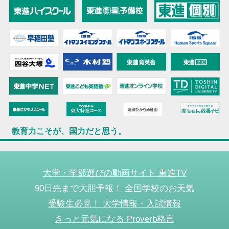
教育力こそが、国力だと思う。
大学・学部選びの動画サイト 東進TV
90日先まで大胆予報！ 全国学校のお天気
受験生必見！ 大学情報・入試情報
きっと元気になる Proverb格言