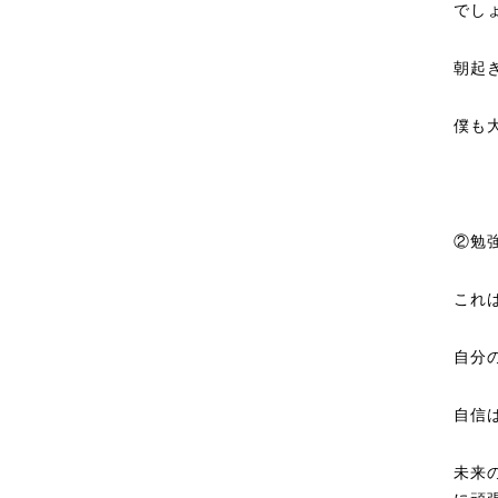
でし
朝起
僕も
②勉
これ
自分
自信
未来