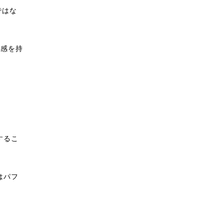
ではな
機感を持
するこ
はパフ