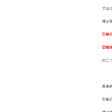
では
僕が
①毎
②勉
の二
具体
①毎