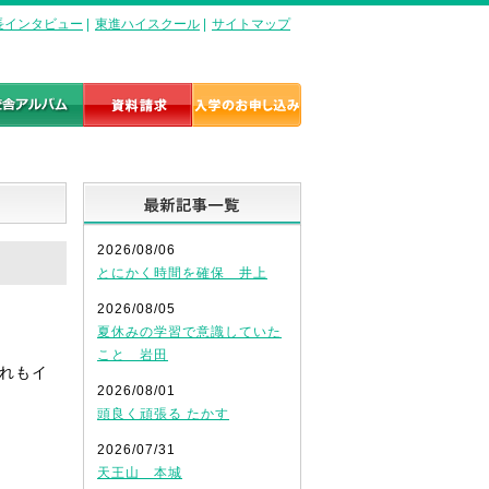
長インタビュー
|
東進ハイスクール
|
サイトマップ
最新記事一覧
2026/08/06
とにかく時間を確保 井上
2026/08/05
夏休みの学習で意識していた
こと 岩田
れもイ
2026/08/01
頭良く頑張る たかす
2026/07/31
天王山 本城