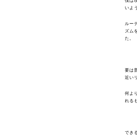
僕は
いよ
ルー
ズム
た。
要は
近い
何よ
れる
でき