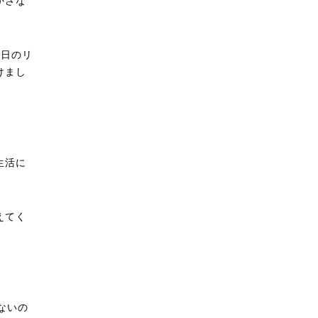
かさな
1日のリ
けまし
生活に
えてく
ないの