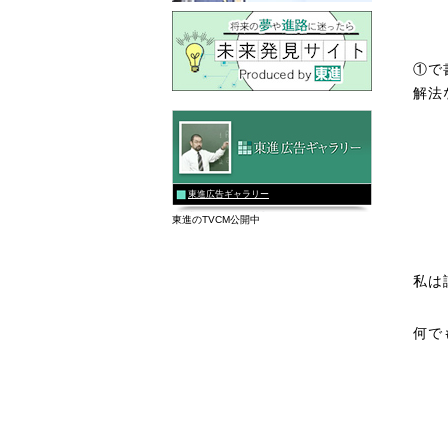
①で
解法
東進広告ギャラリー
東進のTVCM公開中
私は
何で