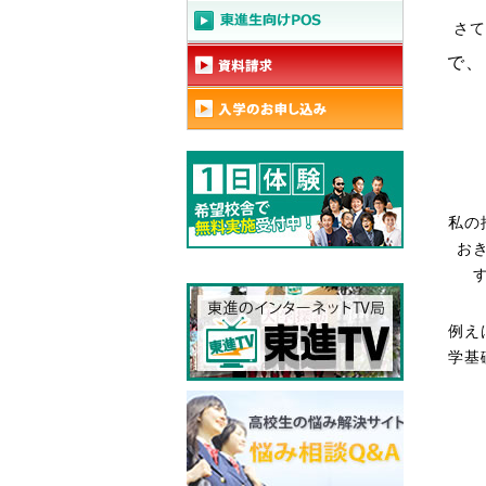
さて
で、
私の
お
例え
学基