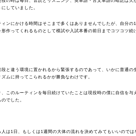
現役の時は毎日、音読とリスニング、英単語・古文単語の暗記は欠
うにしていました。
ティンにかける時間はそこまで多くはありませんでしたが、自分の
を形作ってくれるものとして模試や入試本番の前日までコツコツ続
普段と違う環境に置かれるから緊張するのであって、いかに普通の
リズムに持ってこられるかが勝負なわけです。
り、このルーティンを毎日続けていたことは現役時の僕に自信を与
ものでした。
る人は1日、もしくは1週間の大体の流れを決めてみてもいいのでは