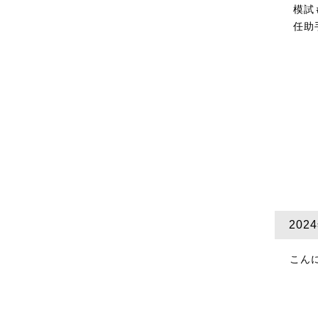
模試
任助
20
こん