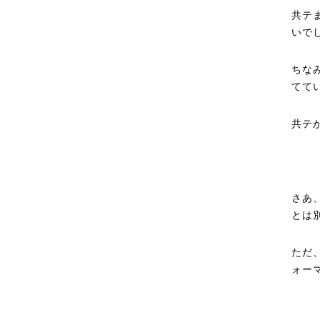
共テ
いで
ちな
てて
共テ
さあ
とは
ただ
ォー