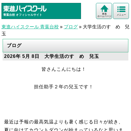
東進
青葉台校
オフィシャルサイト
メニュー
ホームページ
東進ハイスクール 青葉台校
»
ブログ
»
大学生活のすゝめ 兒
玉
ブログ
2026年 5月 8日 大学生活のすゝめ 兒玉
皆さんこんにちは！
担任助手２年の兒玉です！
最近は予報の最高気温よりも暑く感じる日々が続き、
夏に向けてカウントダウンが始まっているなと思いま