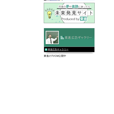
東進広告ギャラリー
東進のTVCM公開中