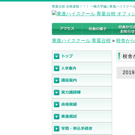
青葉台校 合格速報！！！ 一橋大学編 | 東進ハイスク
東進ハイスクール 青葉台校
»
校舎か
校舎
20