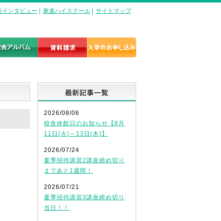
長インタビュー
|
東進ハイスクール
|
サイトマップ
最新記事一覧
2026/08/06
校舎休館日のお知らせ【8月
11日(火)～13日(木)】
2026/07/24
夏季招待講習2講座締め切り
まであと1週間！
2026/07/21
夏季招待講習3講座締め切り
当日！！