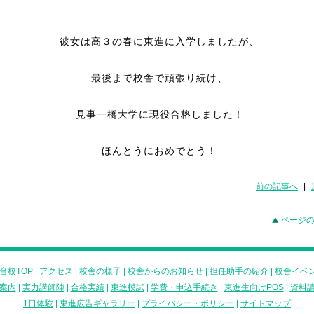
彼女は高３の春に東進に入学しましたが、
最後まで校舎で頑張り続け、
見事一橋大学に現役合格しました！
ほんとうにおめでとう！
前の記事へ
|
ページ
台校TOP
|
アクセス
|
校舎の様子
|
校舎からのお知らせ
|
担任助手の紹介
|
校舎イベ
案内
|
実力講師陣
|
合格実績
|
東進模試
|
学費・申込手続き
|
東進生向けPOS
|
資料
1日体験
|
東進広告ギャラリー
|
プライバシー・ポリシー
|
サイトマップ