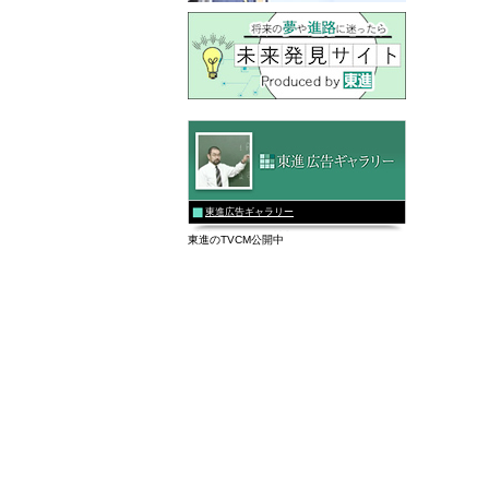
東進広告ギャラリー
東進のTVCM公開中