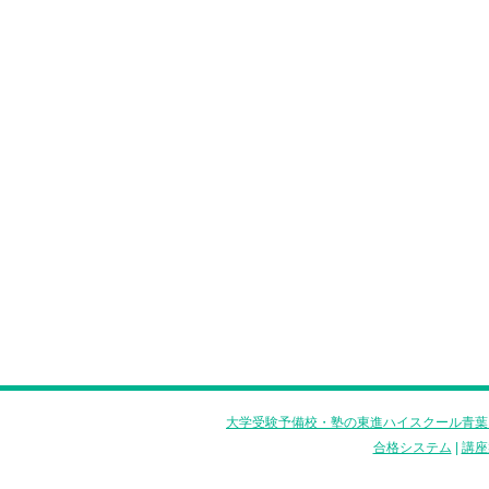
大学受験予備校・塾の東進ハイスクール青葉
合格システム
|
講座