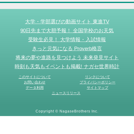
大学・学部選びの動画サイト 東進TV
90日先まで大胆予報！ 全国学校のお天気
受験生必見！ 大学情報・入試情報
きっと元気になる Proverb格言
将来の夢や進路を見つけよう 未来発見サイト
時刻も天気もイベントも掲載! ナガセ世界時計
このサイトについて
リンクについて
お問い合わせ
プライバシーポリシー
データ利用
サイトマップ
ニュースリリース
Copyright © NagaseBrothers Inc.