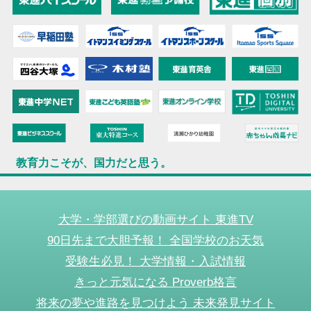
教育力こそが、国力だと思う。
大学・学部選びの動画サイト 東進TV
90日先まで大胆予報！ 全国学校のお天気
受験生必見！ 大学情報・入試情報
きっと元気になる Proverb格言
将来の夢や進路を見つけよう 未来発見サイト